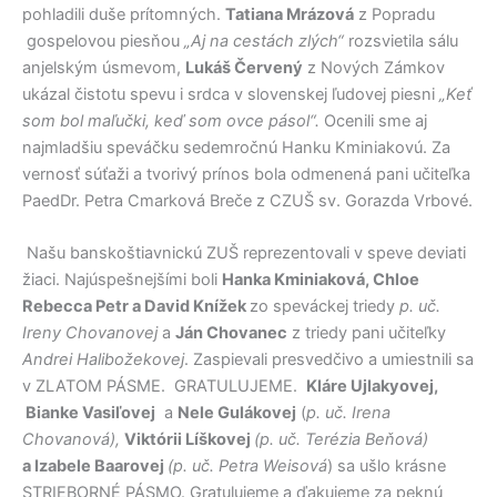
pohladili duše prítomných.
Tatiana Mrázová
z Popradu
gospelovou piesňou
„Aj na cestách zlých“
rozsvietila sálu
anjelským úsmevom,
Lukáš Červený
z Nových Zámkov
ukázal čistotu spevu i srdca v slovenskej ľudovej piesni
„Keť
som bol maľučki, keď som ovce pásol“.
Ocenili sme aj
najmladšiu speváčku sedemročnú Hanku Kminiakovú. Za
vernosť súťaži a tvorivý prínos bola odmenená pani učiteľka
PaedDr. Petra Cmarková Breče z CZUŠ sv. Gorazda Vrbové.
Našu banskoštiavnickú ZUŠ reprezentovali v speve deviati
žiaci. Najúspešnejšími boli
Hanka Kminiaková, Chloe
Rebecca Petr a David Knížek
zo speváckej triedy
p. uč.
Ireny Chovanovej
a
Ján Chovanec
z triedy pani učiteľky
Andrei Halibožekovej
. Zaspievali presvedčivo a umiestnili sa
v ZLATOM PÁSME. GRATULUJEME.
Kláre Ujlakyovej,
Bianke Vasiľovej
a
Nele Gulákovej
(
p. uč. Irena
Chovanová),
Viktórii Líškovej
(p. uč. Terézia Beňová)
a Izabele Baarovej
(p. uč. Petra Weisová
) sa ušlo krásne
STRIEBORNÉ PÁSMO. Gratulujeme a ďakujeme za peknú