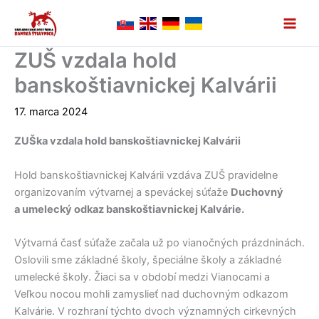
Preskočiť
na
obsah
ZUŠ vzdala hold
banskoštiavnickej Kalvárii
17. marca 2024
ZUŠka vzdala hold banskoštiavnickej Kalvárii
Hold banskoštiavnickej Kalvárii vzdáva ZUŠ pravidelne
organizovaním výtvarnej a speváckej súťaže
Duchovný
a umelecký odkaz banskoštiavnickej Kalvárie.
Výtvarná časť súťaže začala už po vianočných prázdninách.
Oslovili sme základné školy, špeciálne školy a základné
umelecké školy. Žiaci sa v období medzi Vianocami a
Veľkou nocou mohli zamyslieť nad duchovným odkazom
Kalvárie. V rozhraní týchto dvoch významných cirkevných