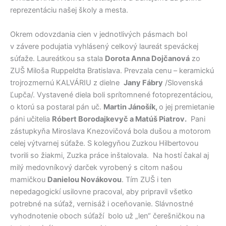
reprezentáciu našej školy a mesta.
Okrem odovzdania cien v jednotlivých pásmach bol
v závere podujatia vyhlásený celkový laureát speváckej
súťaže. Laureátkou sa stala
Dorota Anna Dojčanová
zo
ZUŠ Miloša Ruppeldta Bratislava. Prevzala cenu – keramickú
trojrozmernú KALVÁRIU z dielne
Jany Fábry
/Slovenská
Ľupča/. Vystavené diela boli sprítomnené fotoprezentáciou,
o ktorú sa postaral pán uč.
Martin Jánošík,
o jej premietanie
páni učitelia
Róbert Borodajkevyč a Matúš Piatrov.
Pani
zástupkyňa Miroslava Knezovičová bola dušou a motorom
celej výtvarnej súťaže. S kolegyňou Zuzkou Hilbertovou
tvorili so žiakmi, Zuzka práce inštalovala. Na hostí čakal aj
milý medovníkový darček vyrobený s citom našou
mamičkou
Danielou Novákovou
. Tím ZUŠ i ten
nepedagogickí usilovne pracoval, aby pripravil všetko
potrebné na súťaž, vernisáž i oceňovanie. Slávnostné
vyhodnotenie oboch súťaží bolo už „len“ čerešničkou na