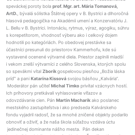
speváckej poroty bola
prof. Mgr. art. Mária Tomanová,
ArtD.
, bývalá sólistka Štátnej opery v B. Bystrici a dlhoročná
hlasová pedagogička na Akadémii umení a Konzervatóriu J.
L. Bellu v B. Bystrici. Intonáciu, rytmus, výraz, agogiku, súhru
s korepetítorom, vhodnosť výberu ako i celkový dojem
hodnotili po kategóriách. Po obedovej prestávke sa
účastníci presunuli do priestorov Kammerhofu, kde sú
vystavené ocenené výtvarné diela. Priestor zaplnili mladší
i vekom zrelší výtvarníci z celého Slovenska, ktorých spolu
so spevákmi vítal
Zborík
gospelovou piesňou „Božia láska
príď“ a pani
Katarína Kissová
svojou básňou „Kalvária“.
Moderátor pán učiteľ
Michal Timko
privítal vzácnych hostí.
Ich príhovory pretkávali vyhlasovanie víťazov a
odovzdávanie cien. Pán
Martin Macharik
ako poslanec
mestského zastupiteľstva i ako predseda Kalvárskeho
fondu vyjadril radosť, že sa mnohé zničené objekty podarilo
obnoviť a oživiť, a že naša škola súťažou vzdáva úctu
jedinečnej dominante nášho mesta. Pán dekan