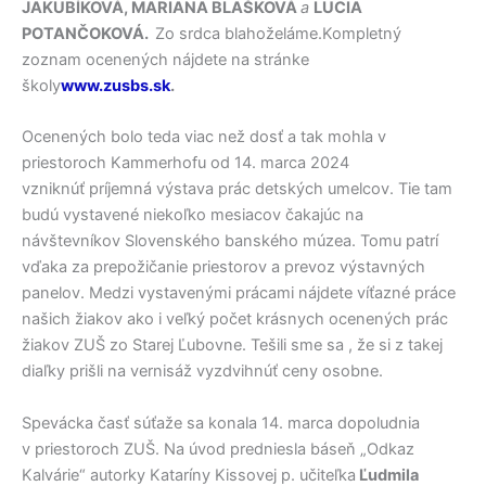
JAKUBÍKOVÁ, MARIANA BLAŠKOVÁ
a
LUCIA
POTANČOKOVÁ.
Zo srdca blahoželáme.Kompletný
zoznam ocenených nájdete na stránke
školy
www.zusbs.sk
.
Ocenených bolo teda viac než dosť a tak mohla v
priestoroch Kammerhofu od 14. marca 2024
vzniknúť príjemná výstava prác detských umelcov. Tie tam
budú vystavené niekoľko mesiacov čakajúc na
návštevníkov Slovenského banského múzea. Tomu patrí
vďaka za prepožičanie priestorov a prevoz výstavných
panelov. Medzi vystavenými prácami nájdete víťazné práce
našich žiakov ako i veľký počet krásnych ocenených prác
žiakov ZUŠ zo Starej Ľubovne. Tešili sme sa , že si z takej
diaľky prišli na vernisáž vyzdvihnúť ceny osobne.
Spevácka časť súťaže sa konala 14. marca dopoludnia
v priestoroch ZUŠ. Na úvod predniesla báseň „Odkaz
Kalvárie“ autorky Kataríny Kissovej p. učiteľka
Ľudmila