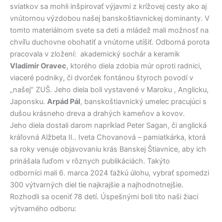
sviatkov sa mohli inšpirovať výjavmi z krížovej cesty ako aj
vnútornou výzdobou našej banskoštiavnickej dominanty. V
tomto materiálnom svete sa deti a mládež mali možnosť na
chvíľu duchovne obohatiť a vnútorne utíšiť. Odborná porota
pracovala v zložení: akademický sochár a keramik
Vladimír Oravec
, ktorého diela zdobia múr oproti radnici,
viaceré podniky, či dvorček fontánou štyroch povodí v
„našej“ ZUŠ. Jeho diela boli vystavené v Maroku , Anglicku,
Japonsku.
Arpád Pál
, banskoštiavnický umelec pracujúci s
dušou krásneho dreva a drahých kameňov a kovov.
Jeho diela dostali darom napríklad Peter Sagan, či anglická
kráľovná Alžbeta II.. Iveta Chovanová – pamiatkárka, ktorá
sa roky venuje objavovaniu krás Banskej Štiavnice, aby ich
prinášala ľuďom v rôznych publikáciách. Takýto
odborníci mali 6. marca 2024 ťažkú úlohu, vybrať spomedzi
300 výtvarných diel tie najkrajšie a najhodnotnejšie.
Rozhodli sa oceniť 78 detí. Úspešnými boli títo naši žiaci
výtvarného odboru: