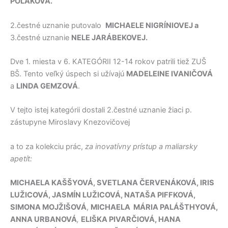
POLÁKOVÁ.
2.čestné uznanie putovalo
MICHAELE NIGRÍNIOVEJ a
3.čestné uznanie
NELE JARÁBEKOVEJ.
Dve 1. miesta v 6. KATEGÓRII 12-14 rokov patrili tiež ZUŠ
BŠ. Tento veľký úspech si užívajú
MADELEINE IVANIČOVÁ
a
LINDA GEMZOVÁ
.
V tejto istej kategórii dostali 2.čestné uznanie žiaci p.
zástupyne Miroslavy Knezovičovej
a to za kolekciu prác,
za inovatívny prístup a maliarsky
apetít:
MICHAELA KAŠŠYOVÁ, SVETLANA ČERVENÁKOVÁ, IRIS
LUŽICOVÁ, JASMÍN LUŽICOVÁ, NATAŠA PIFFKOVÁ,
SIMONA MOJŽIŠOVÁ
,
MICHAELA MÁRIA PALÁŠTHYOVÁ,
ANNA URBANOVÁ
,
ELIŠKA PIVARČIOVÁ, HANA