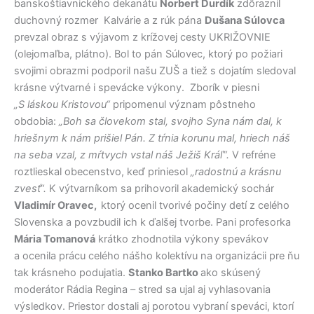
banskoštiavnického dekanátu
Norbert Ďurdík
zdôraznil
duchovný rozmer Kalvárie a z rúk pána
Dušana Súlovca
prevzal obraz s výjavom z krížovej cesty UKRIŽOVNIE
(olejomaľba, plátno). Bol to pán Súlovec, ktorý po požiari
svojimi obrazmi podporil našu ZUŠ a tiež s dojatím sledoval
krásne výtvarné i spevácke výkony. Zborík v piesni
„S láskou Kristovou“
pripomenul význam pôstneho
obdobia:
„Boh sa človekom stal, svojho Syna nám dal,
k
hriešnym k nám prišiel Pán. Z tŕnia korunu mal, hriech náš
na seba vzal, z mŕtvych vstal náš Ježiš Kráľ“.
V refréne
roztlieskal obecenstvo, keď priniesol
„radostnú a krásnu
zvesť“.
K výtvarníkom sa prihovoril akademický sochár
Vladimír Oravec,
ktorý ocenil tvorivé počiny detí z celého
Slovenska a povzbudil ich k ďalšej tvorbe. Pani profesorka
Mária Tomanová
krátko zhodnotila výkony spevákov
a ocenila prácu celého nášho kolektívu na organizácii pre ňu
tak krásneho podujatia.
Stanko Bartko
ako skúsený
moderátor Rádia Regina – stred sa ujal aj vyhlasovania
výsledkov. Priestor dostali aj porotou vybraní speváci, ktorí