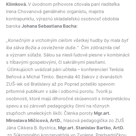
Klimková.
V úvodnom príhovore citovala pani riaditeľka
Irena Chovanová geniálneho organistu, majstra
kontrapunktu, výraznú skladateľskú osobnosť obdobia
baroka
Johana Sebastiana Bacha:
„Konečným a vrcholným cieľom všetkej hudby by mala byť
iba sláva Božia a osvieženie duše.“
Čím zdôraznila cieľ
a význam súťaže. Sálou sa niesli ľudové piesne v kombinácii
s hĺbavými gospelovými, či sakrálnymi piesňami.
Účinkujúcich uvádzali páni učitelia – konferencieri Terézia
Beňová a Michal Timko. Bezmála 40 žiakov z dvanástich
ZUŠ-iek od Bratislavy až po Poprad potešilo spevom
prítomné publikum v sále i odbornú porotu. Tvorili ju
osobnosti, ktoré majú dlhoročné skúsenosti s interpretáciou
spevu a sú zároveň pedagogicky činní na rôznych
stupňoch umeleckých škôl. Členka poroty
Mgr.art.
Miroslava Mičicová, ArtD.
, hlasová pedagogička zo ZUŠ
Jána Cikkera B. Bystrica,
Mgr.art. Stanislav Bartko, ArtD.
zo Súkromného konzervatória vo Zvolene. Predsedníčkou