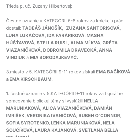
Trieda p. uč. Zuzany Hilbertovej:
Čestné uznanie v KATEGÓRII 6-8 rokov za kolekciu prác
dostali:
TADEÁŠ JÁNOŠÍK,
ZUZANA SANTORISOVÁ,
LUNA LUKÁČOVÁ,
IDA FARÁRIKOVÁ, MASHA
HÚŠŤAVOVÁ,
STELLA RUISL
,
ALMA MĹKVA, GRÉTA
VIAZANIČKOVÁ,
DOBROMILA DRAVECKÁ, ANNA
VINDIUK
a
MIA BORODAJKEVYČ.
3.miesto v 5. KATEGÓRII 9-11 rokov získali
EMA BAČÍKOVÁ
a EMA KIRSCHBAUM.
1. čestné uznanie v 5.KATEGÓRII 9-11 rokov za figurálne
spracovanie biblickej témy si vyslúžili
NELLA
MARUNIAKOVÁ
,
ALICA VIAZANIČKOVÁ, DAMIÁN
IMRIŠEK, VERONIKA IVANIČOVÁ,
RUBEN O“CONNOR,
SOFIA SYROTENKO, LENKA MARUNIAKOVÁ, NELA
ŠOUČÍKOVÁ, LAURA KAJANOVÁ, SVETLANA BELLA