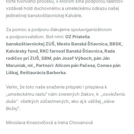
torte tvorivého procesu, v ktorom sme podporou talentov
vzdávali hold duchovnému a umeleckému odkazu našej
jedinečnej banskoštiavnickej Kalvárie.
Za pomoc a podporu ďakujeme spoluorganizátorom
a podporovateľom. Boli nimi:
OZ Priatelia
banskoštiavnickej ZUŠ, Mesto Banská Štiavnica, BBSK,
Kalvársky fond, RKC farnosť Banská Štiavnica, Rada
rodičov pri ZUŠ, SBM, pán Jozef Výboch,
pán Ján
Maruniak, ml.,
Partneri: Allcom pán Pačesa, Comex pán
Líškaj, Reštaurácia Barborka.
Verím, že toto naše snaženie prispelo i prispieva k
„
umeleckému rastu“
nám zverených žiakov, k
„osvieženiu
duše
“ všetkých zúčastnených, ako aj k väčšej
„sláve
Božej“
.
Miroslava Knezovičová a Irena Chovanová