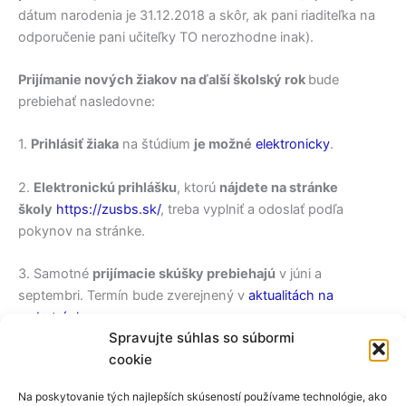
dátum narodenia je 31.12.2018 a skôr, ak pani riaditeľka na
odporučenie pani učiteľky TO nerozhodne inak).
Prijímanie nových žiakov na ďalší školský rok
bude
prebiehať nasledovne:
1.
Prihlásiť žiaka
na štúdium
je možné
elektronicky
.
2.
Elektronickú prihlášku
, ktorú
nájdete na stránke
školy
https://zusbs.sk/
, treba vyplniť a odoslať podľa
pokynov na stránke.
3. Samotné
prijímacie skúšky prebiehajú
v júni a
septembri. Termín bude zverejnený v
aktualitách na
webstránke
.
Spravujte súhlas so súbormi
cookie
4.
Dodatočné prijímacie skúšky
Na poskytovanie tých najlepších skúseností používame technológie, ako
Žiaci, ktorí sa prisťahujú z iných miest a chcú pokračovať v