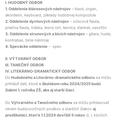
I. HUDOBNÝ ODBOR
1. Oddelenie klávesových nástrojov
– klavír, organ,
akordeón, keyboard, základy hudobnej kompozície
2. Oddelenie dychových nástrojov
– zobcová flauta,
priečna flauta, trúbka, lesný roh, lesnica, klarinet, saxofón
3. Oddelenie strunových a bicích nástrojov
–
gitara, husle,
kontrabas, bicie nástroje
4. Spevácke oddelenie
– spev
II. VÝTVARNÝ ODBOR
III. TANEČNÝ ODBOR
IV. LITERÁRNO-DRAMATICKÝ ODBOR
Do
Hudobného a Literárno-dramatického odboru
sa môžu
prihlásiť deti, ktoré
v školskom roku 2024/2025 budú
žiakmi 1. ročníka ZŠ, ako aj starší žiaci.
Do
Výtvarného a Tanečného odboru
sa môžu prihlasovať
okrem budúcoročných prvákov a starších žiakov
aj
predškoláci, ktorí k 1.1.2024 dovŕšili 5 rokov
(t. j. ktorých