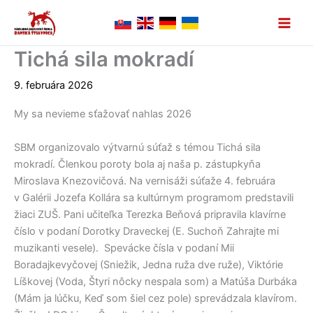
Preskočiť
na
obsah
Tichá sila mokradí
9. februára 2026
My sa nevieme sťažovať nahlas 2026
SBM organizovalo výtvarnú súťaž s témou Tichá sila
mokradí. Členkou poroty bola aj naša p. zástupkyňa
Miroslava Knezovičová. Na vernisáži súťaže 4. februára
v Galérii Jozefa Kollára sa kultúrnym programom predstavili
žiaci ZUŠ. Pani učiteľka Terezka Beňová pripravila klavírne
číslo v podaní Dorotky Draveckej (E. Suchoň Zahrajte mi
muzikanti vesele). Spevácke čísla v podaní Mii
Boradajkevyčovej (Sniežik, Jedna ruža dve ruže), Viktórie
Líškovej (Voda, Štyri nôcky nespala som) a Matúša Durbáka
(Mám ja lúčku, Keď som šiel cez pole) sprevádzala klavírom.