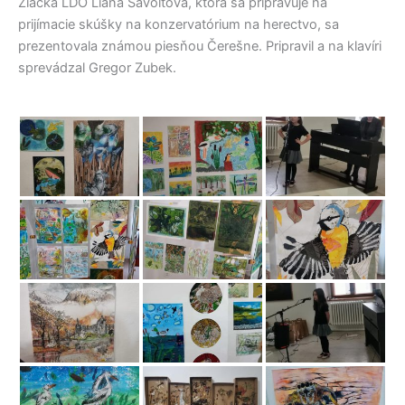
Žiačka LDO Liana Šavoltová, ktorá sa pripravuje na
prijímacie skúšky na konzervatórium na herectvo, sa
prezentovala známou piesňou Čerešne. Pripravil a na klavíri
sprevádzal Gregor Zubek.