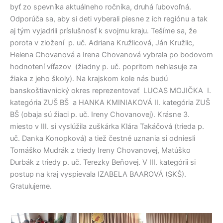
byť zo spevníka aktuálneho ročníka, druhá ľubovoľná.
Odporúča sa, aby si deti vyberali piesne z ich regiónu a tak
aj tým vyjadrili príslušnosť k svojmu kraju. Tešíme sa, že
porota v zložení p. uč. Adriana Kružlicová, Ján Kružlic,
Helena Chovanová a Irena Chovanová vybrala po bodovom
hodnotení víťazov (žiadny p. uč. popritom nehlasuje za
žiaka z jeho školy). Na krajskom kole nás budú
banskoštiavnický okres reprezentovať LUCAS MOJIČKA I.
kategória ZUŠ BŠ a HANKA KMINIAKOVÁ II. kategória ZUŠ
BŠ (obaja sú žiaci p. uč. Ireny Chovanovej). Krásne 3.
miesto v III. si vyslúžila zuškárka Klára Takáčová (trieda p.
uč. Danka Konopková) a tiež čestné uznania si odniesli
Tomáško Mudrák z triedy Ireny Chovanovej, Matúško
Durbák z triedy p. uč. Terezky Beňovej. V III. kategórii si
postup na kraj vyspievala IZABELA BAAROVÁ (SKŠ).
Gratulujeme.