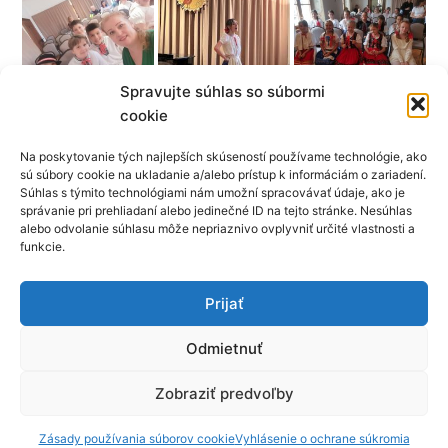
Spravujte súhlas so súbormi
cookie
Na poskytovanie tých najlepších skúseností používame technológie, ako
sú súbory cookie na ukladanie a/alebo prístup k informáciám o zariadení.
Súhlas s týmito technológiami nám umožní spracovávať údaje, ako je
správanie pri prehliadaní alebo jedinečné ID na tejto stránke. Nesúhlas
alebo odvolanie súhlasu môže nepriaznivo ovplyvniť určité vlastnosti a
funkcie.
Prijať
←
Predchádzajúci článok
Ďalší článok
→
Odmietnuť
Zobraziť predvoľby
© 2023-2026 Základná umelecká škola Banská Štiavnica
Zásady používania súborov cookie
|
Ochrana osobných údajov
Zásady používania súborov cookie
Vyhlásenie o ochrane súkromia