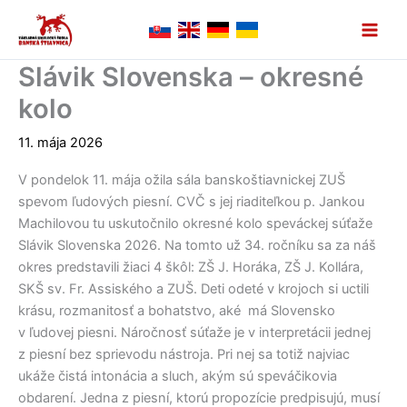
Preskočiť
na
obsah
Slávik Slovenska – okresné
kolo
11. mája 2026
V pondelok 11. mája ožila sála banskoštiavnickej ZUŠ
spevom ľudových piesní. CVČ s jej riaditeľkou p. Jankou
Machilovou tu uskutočnilo okresné kolo speváckej súťaže
Slávik Slovenska 2026. Na tomto už 34. ročníku sa za náš
okres predstavili žiaci 4 škôl: ZŠ J. Horáka, ZŠ J. Kollára,
SKŠ sv. Fr. Assiského a ZUŠ. Deti odeté v krojoch si uctili
krásu, rozmanitosť a bohatstvo, aké má Slovensko
v ľudovej piesni. Náročnosť súťaže je v interpretácii jednej
z piesní bez sprievodu nástroja. Pri nej sa totiž najviac
ukáže čistá intonácia a sluch, akým sú speváčikovia
obdarení. Jedna z piesní, ktorú propozície predpisujú, musí