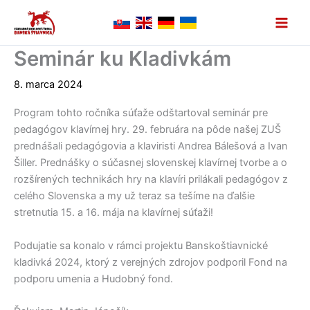
Preskočiť
na
obsah
Seminár ku Kladivkám
8. marca 2024
Program tohto ročníka súťaže odštartoval seminár pre
pedagógov klavírnej hry. 29. februára na pôde našej ZUŠ
prednášali pedagógovia a klaviristi Andrea Bálešová
a Ivan
Šiller. Prednášky o súčasnej slovenskej klavírnej tvorbe a o
rozšírených technikách hry na klavíri prilákali pedagógov z
celého Slovenska a my už teraz sa tešíme na ďalšie
stretnutia 15. a 16. mája na klavírnej súťaži!
Podujatie sa konalo v rámci projektu Banskoštiavnické
kladivká 2024, ktorý z verejných zdrojov podporil Fond na
podporu umenia a Hudobný fond.