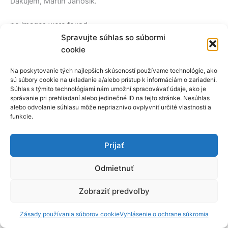
Ďakujem, Martin Jánošík.
no images were found
Spravujte súhlas so súbormi
cookie
←
Predchádzajúci článok
Ďalší článok
→
Na poskytovanie tých najlepších skúseností používame technológie, ako
sú súbory cookie na ukladanie a/alebo prístup k informáciám o zariadení.
Súhlas s týmito technológiami nám umožní spracovávať údaje, ako je
správanie pri prehliadaní alebo jedinečné ID na tejto stránke. Nesúhlas
alebo odvolanie súhlasu môže nepriaznivo ovplyvniť určité vlastnosti a
funkcie.
Prijať
Odmietnuť
Zobraziť predvoľby
© 2023-2026 Základná umelecká škola Banská Štiavnica
Zásady používania súborov cookie
|
Ochrana osobných údajov
Zásady používania súborov cookie
Vyhlásenie o ochrane súkromia