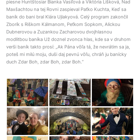
piesne Huntštosiar Bianka Vasiľová a Viktória Líšková, Nad
Maxšachtou na tej Rovni zaspieval Paťko Kuchta, Keď sa
baník do bani bral Klára Ujlakyová. Celý program zakončil
Zborík s Riškom Kálmanom, Peťkom Sopkom, Alickou
Dubnerovou a Zuzankou Zacharovou dvojhlasnou
modlitbou baníka Už doznel zvonca hlas, kde sa v druhom
verši baník takto prosí: „Ak Pána vôľa tá, že nevrátim sa ja,
poteš mi milú moju, duši daj pevnú vôľu, chráň ju banícky
duch Zdar Boh, zdar Boh, zdar Boh.“