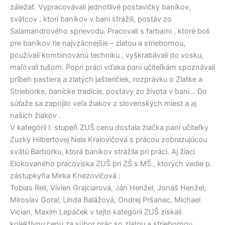
záležať. Vypracovávali jednotlivé postavičky baníkov,
svätcov , ktorí baníkov v bani strážili, postáv zo
Salamandrového sprievodu. Pracovali s farbami , ktoré boli
pre baníkov tie najvzácnejšie – zlatou a striebornou,
používali kombinovanú techniku , vyškrabávali do vosku,
maľovali tušom. Popri práci vďaka pani učiteľkám spoznávali
príbeh pastiera a zlatých jašteričiek, rozprávku o Zlatke a
Strieborke, banícke tradície, postavy zo života v bani… Do
súťaže sa zapojilo veľa žiakov z slovenských miest a aj
našich žiakov .
V kategórii I. stupeň ZUŠ cenu dostala žiačka pani učiteľky
Zuzky Hilbertovej Nela Kralovičová s prácou zobrazujúcou
svätú Barborku, ktorá baníkov strážila pri práci. Aj žiaci
Elokovaného pracoviska ZUŠ pri ZŠ s MŠ , ktorých vedie p.
zástupkyňa Mirka Knezovičová :
Tobias Rell, Vivien Grajciarová, Ján Henžel, Jonáš Henžel,
Miroslav Goral, Linda Balážová, Ondrej Pršanec, Michael
Vician, Maxim Lepáček v tejto kategórii ZUŠ získali
kolektívnu cenu za súbor prác so zlatou a striebornou