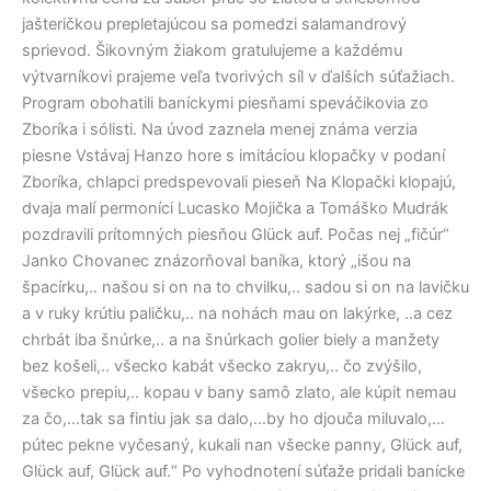
jašteričkou prepletajúcou sa pomedzi salamandrový
sprievod. Šikovným žiakom gratulujeme a každému
výtvarníkovi prajeme veľa tvorivých síl v ďalších súťažiach.
Program obohatili baníckymi piesňami speváčikovia zo
Zboríka i sólisti. Na úvod zaznela menej známa verzia
piesne Vstávaj Hanzo hore s imitáciou klopačky v podaní
Zboríka, chlapci predspevovali pieseň Na Klopački klopajú,
dvaja malí permoníci Lucasko Mojička a Tomáško Mudrák
pozdravili prítomných piesňou Glück auf. Počas nej „fičúr“
Janko Chovanec znázorňoval baníka, ktorý „išou na
špacírku,.. našou si on na to chvilku,.. sadou si on na lavičku
a v ruky krútiu paličku,.. na nohách mau on lakýrke, ..a cez
chrbát iba šnúrke,.. a na šnúrkach golier biely a manžety
bez košeli,.. všecko kabát všecko zakryu,.. čo zvýšilo,
všecko prepiu,.. kopau v bany samô zlato, ale kúpit nemau
za čo,…tak sa fintiu jak sa dalo,…by ho djouča miluvalo,…
pútec pekne vyčesaný, kukali nan všecke panny, Glück auf,
Glück auf, Glück auf.“ Po vyhodnotení súťaže pridali banícke