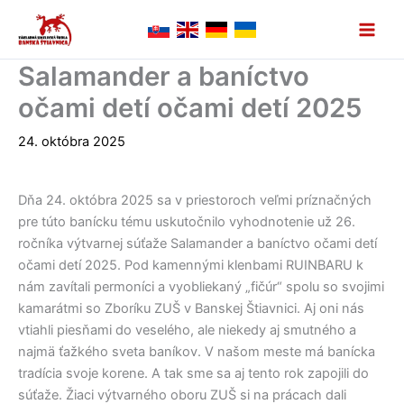
Preskočiť
na
obsah
Salamander a baníctvo
očami detí očami detí 2025
24. októbra 2025
Dňa 24. októbra 2025 sa v priestoroch veľmi príznačných
pre túto banícku tému uskutočnilo vyhodnotenie už 26.
ročníka výtvarnej súťaže Salamander a baníctvo očami detí
očami detí 2025. Pod kamennými klenbami RUINBARU k
nám zavítali permoníci a vyobliekaný „fičúr“ spolu so svojimi
kamarátmi so Zboríku ZUŠ v Banskej Štiavnici. Aj oni nás
vtiahli piesňami do veselého, ale niekedy aj smutného a
najmä ťažkého sveta baníkov. V našom meste má banícka
tradícia svoje korene. A tak sme sa aj tento rok zapojili do
súťaže. Žiaci výtvarného oboru ZUŠ si na prácach dali