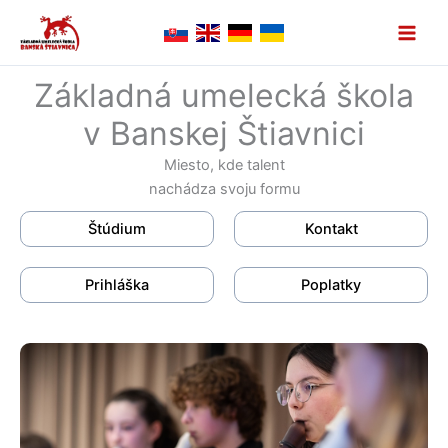
Preskočiť
na
obsah
Základná umelecká škola
v Banskej Štiavnici
Miesto, kde talent
nachádza svoju formu
Štúdium
Kontakt
Prihláška
Poplatky