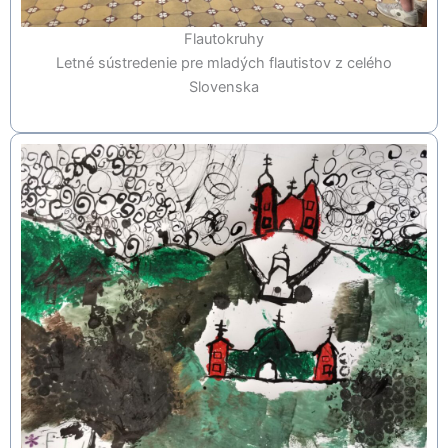
Flautokruhy
Letné sústredenie pre mladých flautistov z celého
Slovenska