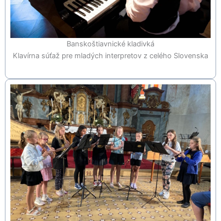
Banskoštiavnické kladivká
Klavírna súťaž pre mladých interpretov z celého Slovenska