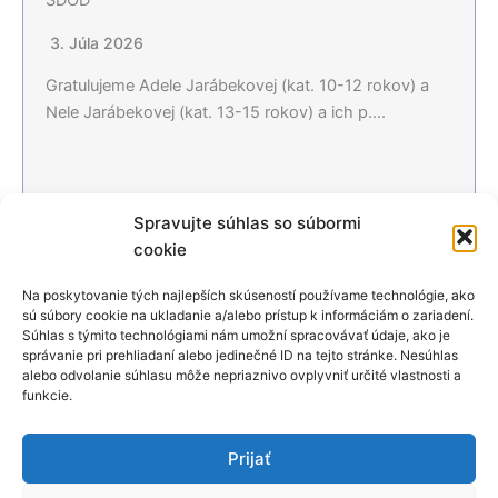
SDOD
3. Júla 2026
Gratulujeme Adele Jarábekovej (kat. 10-12 rokov) a
Nele Jarábekovej (kat. 13-15 rokov) a ich p….
Spravujte súhlas so súbormi
Čítať viac…
cookie
Na poskytovanie tých najlepších skúseností používame technológie, ako
sú súbory cookie na ukladanie a/alebo prístup k informáciám o zariadení.
Všetky aktuality
Súhlas s týmito technológiami nám umožní spracovávať údaje, ako je
správanie pri prehliadaní alebo jedinečné ID na tejto stránke. Nesúhlas
alebo odvolanie súhlasu môže nepriaznivo ovplyvniť určité vlastnosti a
Podporili nás
funkcie.
Prijať