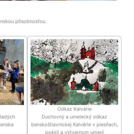
ovenskou pôsobnosťou.
Odkaz Kalvárie
mladých
Duchovný a umelecký odkaz
venska
banskoštiavnickej Kalvárie v piesňach,
poézii a výtvarnom umení