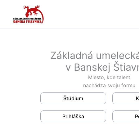
Preskočiť
na
obsah
Základná umelecká
v Banskej Štiav
Miesto, kde talent
nachádza svoju formu
Štúdium
K
Prihláška
P