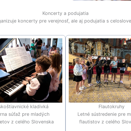
Koncerty a podujatia
anizuje koncerty pre verejnosť, ale aj podujatia s celosl
koštiavnické kladivká
Flautokruhy
írna súťaž pre mladých
Letné sústredenie pre 
retov z celého Slovenska
flautistov z celého Slo