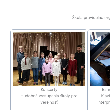
Škola pravidelne org
Koncerty
Bans
Hudobné vystúpenia školy pre
Klav
verejnosť
interp