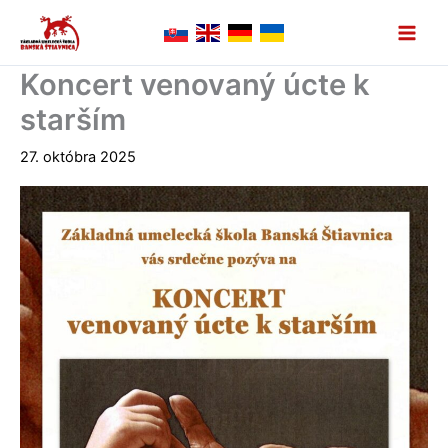
Preskočiť
na
obsah
Koncert venovaný úcte k
starším
27. októbra 2025