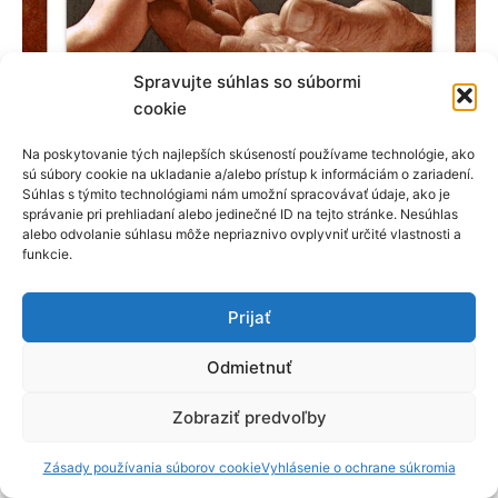
Spravujte súhlas so súbormi
cookie
Na poskytovanie tých najlepších skúseností používame technológie, ako
sú súbory cookie na ukladanie a/alebo prístup k informáciám o zariadení.
Súhlas s týmito technológiami nám umožní spracovávať údaje, ako je
správanie pri prehliadaní alebo jedinečné ID na tejto stránke. Nesúhlas
alebo odvolanie súhlasu môže nepriaznivo ovplyvniť určité vlastnosti a
funkcie.
←
Predchádzajúci článok
Ďalší článok
→
Prijať
Odmietnuť
Zobraziť predvoľby
© 2023-2026 Základná umelecká škola Banská Štiavnica
Zásady používania súborov cookie
|
Ochrana osobných údajov
Zásady používania súborov cookie
Vyhlásenie o ochrane súkromia