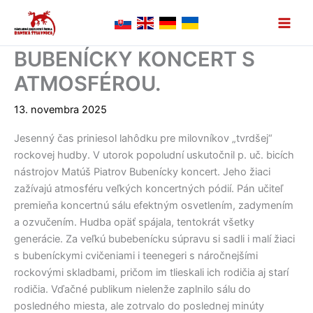
Preskočiť
na
obsah
BUBENÍCKY KONCERT S
ATMOSFÉROU.
13. novembra 2025
Jesenný čas priniesol lahôdku pre milovníkov „tvrdšej“
rockovej hudby. V utorok popoludní uskutočnil p. uč. bicích
nástrojov Matúš Piatrov Bubenícky koncert. Jeho žiaci
zažívajú atmosféru veľkých koncertných pódií. Pán učiteľ
premieňa koncertnú sálu efektným osvetlením, zadymením
a ozvučením. Hudba opäť spájala, tentokrát všetky
generácie. Za veľkú bubebenícku súpravu si sadli i malí žiaci
s bubeníckymi cvičeniami i teenegeri s náročnejšími
rockovými skladbami, pričom im tlieskali ich rodičia aj starí
rodičia. Vďačné publikum nielenže zaplnilo sálu do
posledného miesta, ale zotrvalo do poslednej minúty