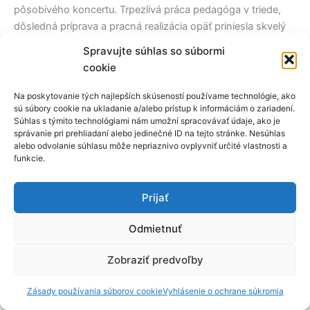
pôsobivého koncertu. Trpezlivá práca pedagóga v triede,
dôsledná príprava a pracná realizácia opäť priniesla skvelý
zážitok a veľa energie. Fotografie p. uč. Martin Jánošík.
Spravujte súhlas so súbormi
cookie
←
Predchádzajúci článok
Ďalší článok
→
Na poskytovanie tých najlepších skúseností používame technológie, ako
sú súbory cookie na ukladanie a/alebo prístup k informáciám o zariadení.
Súhlas s týmito technológiami nám umožní spracovávať údaje, ako je
správanie pri prehliadaní alebo jedinečné ID na tejto stránke. Nesúhlas
alebo odvolanie súhlasu môže nepriaznivo ovplyvniť určité vlastnosti a
funkcie.
Prijať
Odmietnuť
Zobraziť predvoľby
© 2023-2026 Základná umelecká škola Banská Štiavnica
Zásady používania súborov cookie
|
Ochrana osobných údajov
Zásady používania súborov cookie
Vyhlásenie o ochrane súkromia