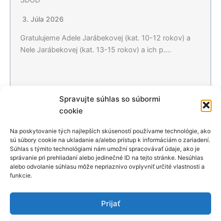
SDOD
3. Júla 2026
Gratulujeme Adele Jarábekovej (kat. 10-12 rokov) a
Nele Jarábekovej (kat. 13-15 rokov) a ich p….
Spravujte súhlas so súbormi
Čítať viac…
cookie
Na poskytovanie tých najlepších skúseností používame technológie, ako
sú súbory cookie na ukladanie a/alebo prístup k informáciám o zariadení.
Všetky aktuality
Súhlas s týmito technológiami nám umožní spracovávať údaje, ako je
správanie pri prehliadaní alebo jedinečné ID na tejto stránke. Nesúhlas
alebo odvolanie súhlasu môže nepriaznivo ovplyvniť určité vlastnosti a
Podporili nás
funkcie.
Prijať