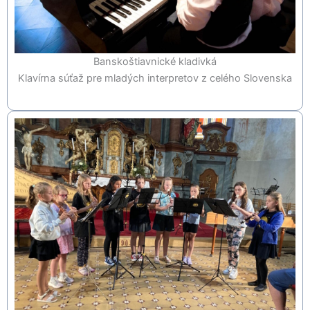
Banskoštiavnické kladivká
Klavírna súťaž pre mladých interpretov z celého Slovenska