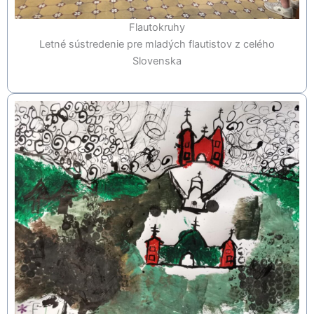
Flautokruhy
Letné sústredenie pre mladých flautistov z celého
Slovenska