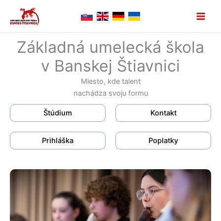
Preskočiť
na
obsah
Základná umelecká škola
v Banskej Štiavnici
Miesto, kde talent
nachádza svoju formu
Štúdium
Kontakt
Prihláška
Poplatky