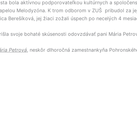
ta bola aktívnou podporovateľkou kultúrnych a spoločenský
apelou Melodyzóna. K trom odborom v ZUŠ pribudol za jej 
tica Berešíková, jej žiaci zožali úspech po necelých 4 mesi
išla svoje bohaté skúsenosti odovzdávať pani Mária Petro
ria Petrová
, neskôr dlhoročná zamestnankyňa Pohronského