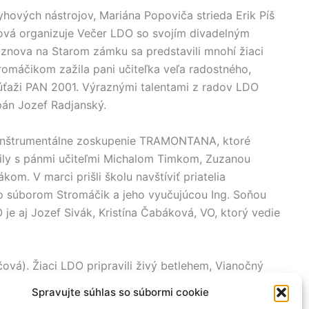
hových nástrojov, Mariána Popoviča strieda Erik Píš
nová organizuje Večer LDO so svojím divadelným
znova na Starom zámku sa predstavili mnohí žiaci
romáčikom zažila pani učiteľka veľa radostného,
súťaži PAN 2001. Výraznými talentami z radov LDO
pán Jozef Radjanský.
 inštrumentálne zoskupenie TRAMONTANA, ktoré
 sily s pánmi učiteľmi Michalom Timkom, Zuzanou
. V marci prišli školu navštíviť priatelia
so súborom Stromáčik a jeho vyučujúcou Ing. Soňou
O je aj Jozef Sivák, Kristína Čabáková, VO, ktorý vedie
vá). Žiaci LDO pripravili živý betlehem, Vianočný
bresse, uviedli divadielko Zelené jelene“ , divadelné
Spravujte súhlas so súbormi cookie
4. Krát zúčastnil Kremnických gagov s predstaveniami