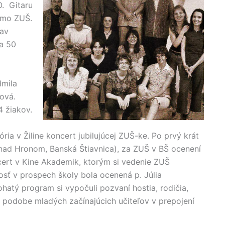
O. Gitaru
imo ZUŠ.
lav
la 50
dmila
čová.
4 žiakov.
ria v Žiline koncert jubilujúcej ZUŠ-ke. Po prvý krát
r nad Hronom, Banská Štiavnica), za ZUŠ v BŠ ocenení
ncert v Kine Akademik, ktorým si vedenie ZUŠ
sť v prospech školy bola ocenená p. Júlia
atý program si vypočuli pozvaní hostia, rodičia,
 v podobe mladých začínajúcich učiteľov v prepojení