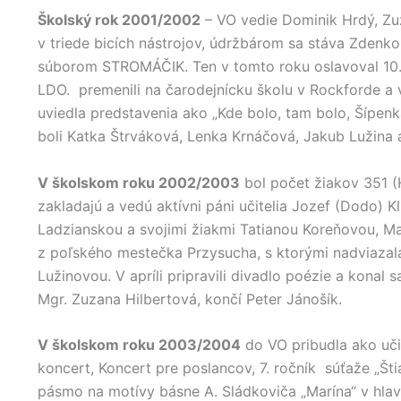
Školský rok 2001/2002
– VO vedie Dominik Hrdý, Zuz
v triede bicích nástrojov, údržbárom sa stáva Zdenk
súborom STROMÁČIK. Ten v tomto roku oslavoval 10. 
LDO. premenili na čarodejnícku školu v Rockforde a v
uviedla predstavenia ako „Kde bolo, tam bolo, Šípen
boli Katka Štrváková, Lenka Krnáčová, Jakub Lužina 
V školskom roku 2002/2003
bol počet žiakov 351 
zakladajú a vedú aktívni páni učitelia Jozef (Dodo) 
Ladzianskou a svojimi žiakmi Tatianou Koreňovou, Ma
z poľského mestečka Przysucha, s ktorými nadviazala
Lužinovou. V apríli pripravili divadlo poézie a konal 
Mgr. Zuzana Hilbertová, končí Peter Jánošík.
V školskom roku 2003/2004
do VO pribudla ako uči
koncert, Koncert pre poslancov, 7. ročník súťaže „Štia
pásmo na motívy básne A. Sládkoviča „Marína“ v hlav