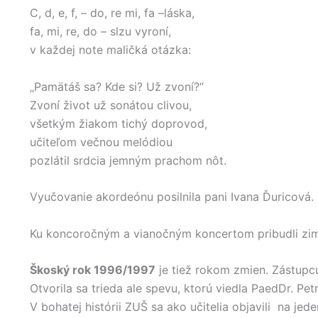
C, d, e, f, – do, re mi, fa –láska,
fa, mi, re, do – slzu vyroní,
v každej note maličká otázka:
„Pamätáš sa? Kde si? Už zvoní?“
Zvoní život už sonátou clivou,
všetkým žiakom tichý doprovod,
učiteľom večnou melódiou
pozlátil srdcia jemným prachom nôt.
Vyučovanie akordeónu posilnila pani Ivana Ďuricová.
Ku koncoročným a vianočným koncertom pribudli zimn
Škoský rok 1996/1997
je tiež rokom zmien. Zástupcu
Otvorila sa trieda ale spevu, ktorú viedla PaedDr. Pe
V bohatej histórii ZUŠ sa ako učitelia objavili na je