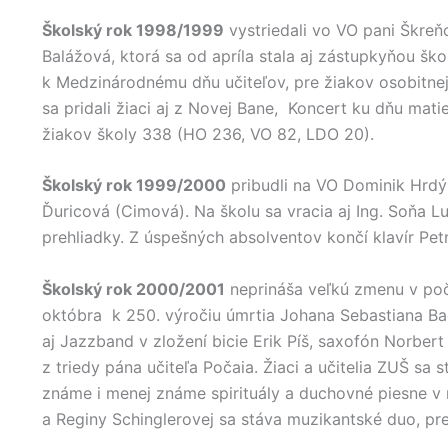
Školský rok 1998/1999
vystriedali vo VO pani Škreň
Balážová, ktorá sa od apríla stala aj zástupkyňou šk
k Medzinárodnému dňu učiteľov, pre žiakov osobitnej 
sa pridali žiaci aj z Novej Bane, Koncert ku dňu ma
žiakov školy 338 (HO 236, VO 82, LDO 20).
Školský rok 1999/2000
pribudli na VO Dominik Hrdý
Ďuricová (Cimová). Na školu sa vracia aj Ing. Soňa Lu
prehliadky. Z úspešných absolventov končí klavír Pet
Školský rok 2000/2001
neprináša veľkú zmenu v poč
októbra k 250. výročiu úmrtia Johana Sebastiana B
aj Jazzband v zložení bicie Erik Píš, saxofón Norbert 
z triedy pána učiteľa Počaia. Žiaci a učitelia ZUŠ sa 
známe i menej známe spirituály a duchovné piesne v
a Reginy Schinglerovej sa stáva muzikantské duo, pr