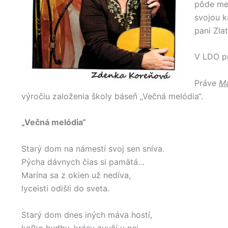
pôde mes
svojou k
pani Zla
V LDO pr
Práve
Má
výročiu založenia školy báseň „Večná melódia“.
„Večná melódia“
Starý dom na námestí svoj sen sníva.
Pýcha dávnych čias si pamätá…
Marína sa z okien už nedíva,
lyceisti odišli do sveta.
Starý dom dnes iných máva hostí,
koľko hudby, krásy zvučí v nej,