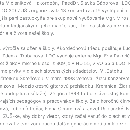
enáta Mičianiková – akordeón, PaedDr. Slávka Gáborová –LD
 LDO 20) ZUŠ zorganizovala 13 koncertov a 16 vystúpení m
ajšia pani zástupkyňa pre skupinové vyučovanie Mgr. Miros
efom Radjanským i jeho manželkou, ktorí sa stali za bezmá
ie a života našej školy.
. výročia založenia školy. Akordeónovú triedu posilňuje Ľu
vír Zdenka Trubanová. LDO vyučuje externe Mgr. Eva Palovi
et žiakov mierne klesol z 309 je v HO 55, v VO 55 a LDO 1
rne prvky v dielach slovenských skladateľov, V „Batohu
 učiteľkou Škreňovou. V marci 1998 venovali žiaci Konzervató
anizovali Medziokresnú gitarovú prehliadku (Kremnica, Žia
mné podujatia a súťaže) 25. júna 1998 to bol slávnostný ko
ajších pedagógov a pracovníkov školy. Za dlhoročnú činno
ová, Ľubomír Počai, Elena Cengelová a Jozef Radjanský. Boh
ala ZUŠ-ke, aby dobrý vietor, ktorý začal vanúť do plachiet
rmoval v tvorivom duchu ďalšie generácie detí a mládeže.