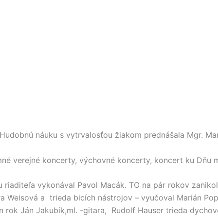
 Hudobnú náuku s vytrvalosťou žiakom prednášala Mgr. Mar
é verejné koncerty, výchovné koncerty, koncert ku Dňu m
 riaditeľa vykonával Pavol Macák. TO na pár rokov zanikol
tra Weisová a trieda bicích nástrojov – vyučoval Marián Pop
den rok Ján Jakubík,ml. -gitara, Rudolf Hauser trieda dychov