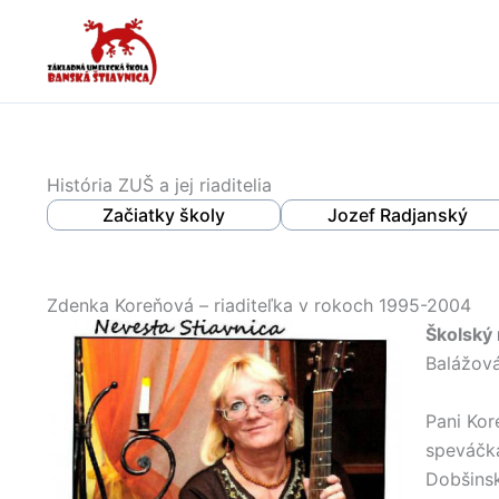
Preskočiť
na
obsah
História ZUŠ a jej riaditelia
Začiatky školy
Jozef Radjanský
Zdenka Koreňová – riaditeľka v rokoch 1995-2004
Školský
Balážová
Pani Kor
speváčka
Dobšinsk