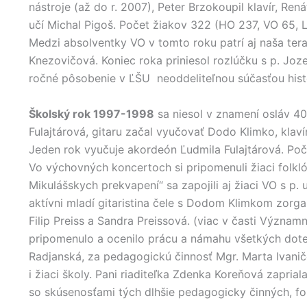
nástroje (až do r. 2007), Peter Brzokoupil klavír, R
učí Michal Pigoš. Počet žiakov 322 (HO 237, VO 65,
Medzi absolventky VO v tomto roku patrí aj naša ter
Knezovičová. Koniec roka priniesol rozlúčku s p. Joz
ročné pôsobenie v ĽŠU neoddeliteľnou súčasťou histór
Školský rok 1997-1998
sa niesol v znamení osláv 40
Fulajtárová, gitaru začal vyučovať Dodo Klimko, kla
Jeden rok vyučuje akordeón Ľudmila Fulajtárová. Poč
Vo výchovných koncertoch si pripomenuli žiaci folkló
Mikulášskych prekvapení“ sa zapojili aj žiaci VO s p.
aktívni mladí gitaristina čele s Dodom Klimkom zorg
Filip Preiss a Sandra Preissová. (viac v časti Význa
pripomenulo a ocenilo prácu a námahu všetkých doter
Radjanská, za pedagogickú činnosť Mgr. Marta Ivanič
i žiaci školy. Pani riaditeľka Zdenka Koreňová zapri
so skúsenosťami tých dlhšie pedagogicky činných, fo