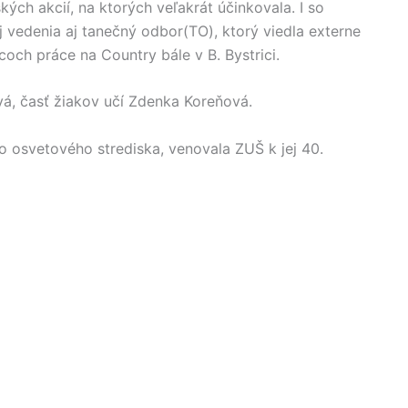
ch akcií, na ktorých veľakrát účinkovala. I so
vedenia aj tanečný odbor(TO), ktorý viedla externe
acoch práce na Country bále v B. Bystrici.
vá, časť žiakov učí Zdenka Koreňová.
 osvetového strediska, venovala ZUŠ k jej 40.