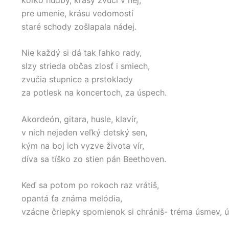
pre umenie, krásu vedomostí
staré schody zošlapala nádej.
Nie každý si dá tak ľahko rady,
slzy strieda občas zlosť i smiech,
zvučia stupnice a prstoklady
za potlesk na koncertoch, za úspech.
Akordeón, gitara, husle, klavír,
v nich nejeden veľký detský sen,
kým na boj ich vyzve života vír,
díva sa tíško zo stien pán Beethoven.
Keď sa potom po rokoch raz vrátiš,
opantá ťa známa melódia,
vzácne čriepky spomienok si chrániš- tréma úsmev, 