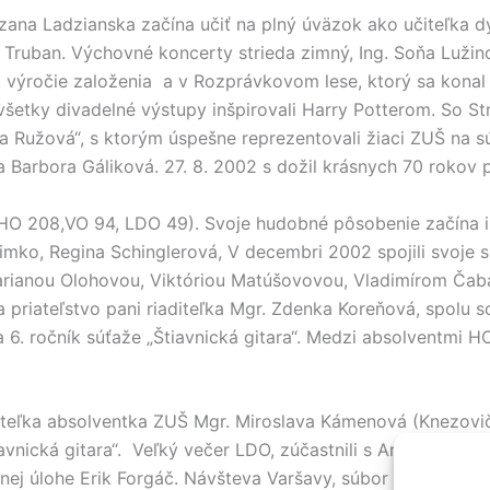
ana Ladzianska začína učiť na plný úväzok ako učiteľka dy
o Truban. Výchovné koncerty strieda zimný, Ing. Soňa Luži
výročie založenia a v Rozprávkovom lese, ktorý sa konal 
šetky divadelné výstupy inšpirovali Harry Potterom. So St
ka Ružová“, s ktorým úspešne reprezentovali žiaci ZUŠ na 
a Barbora Gáliková. 27. 8. 2002 s dožil krásnych 70 rokov 
(HO 208,VO 94, LDO 49). Svoje hudobné pôsobenie začína
Klimko, Regina Schinglerová, V decembri 2002 spojili svoje
rianou Olohovou, Viktóriou Matúšovovou, Vladimírom Čabákom
 priateľstvo pani riaditeľka Mgr. Zdenka Koreňová, spolu 
sa 6. ročník súťaže „Štiavnická gitara“. Medzi absolventmi H
teľka absolventka ZUŠ Mgr. Miroslava Kámenová (Knezovičo
vnická gitara“. Veľký večer LDO, zúčastnili s Art pódia v Li
nej úlohe Erik Forgáč. Návšteva Varšavy, súbor Yemelo sa 