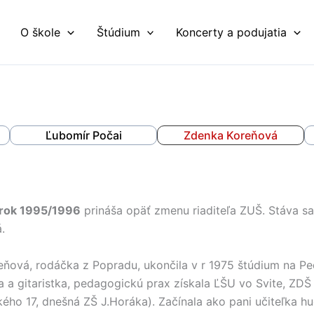
O škole
Štúdium
Koncerty a podujatia
Ľubomír Počai
Zdenka Koreňová
 rok 1995/1996
prináša opäť zmenu riaditeľa ZUŠ. Stáva s
.
eňová, rodáčka z Popradu, ukončila v r 1975 štúdium na P
 a gitaristka, pedagogickú prax získala ĽŠU vo Svite, ZDŠ v 
ého 17, dnešná ZŠ J.Horáka). Začínala ako pani učiteľka 