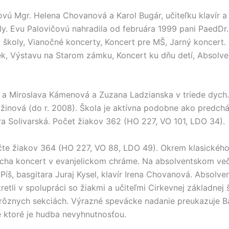
ovú Mgr. Helena Chovanová a Karol Bugár, učiteľku klavír 
oly. Evu Palovičovú nahradila od februára 1999 pani PaedDr
školy, Vianočné koncerty, Koncert pre MŠ, Jarný koncert. (
tiek, Výstavu na Starom zámku, Koncert ku dňu detí, Absolv
 a Miroslava Kámenová a Zuzana Ladzianska v triede dych. 
žinová (do r. 2008). Škola je aktívna podobne ako predchád
ra Solivarská. Počet žiakov 362 (HO 227, VO 101, LDO 34).
te žiakov 364 (HO 227, VO 88, LDO 49). Okrem klasického
acha koncert v evanjelickom chráme. Na absolventskom ve
Píš, basgitara Juraj Kysel, klavír Irena Chovanová. Absolven
stretli v spolupráci so žiakmi a učiteľmi Cirkevnej základn
 rôznych sekciách. Výrazné spevácke nadanie preukazuje 
e ktoré je hudba nevyhnutnosťou.