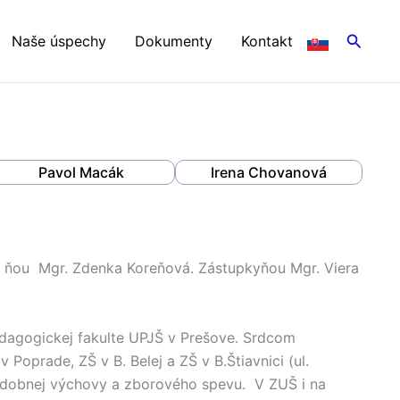
Hľadať
Naše úspechy
Dokumenty
Kontakt
Pavol Macák
Irena Chovanová
a ňou Mgr. Zdenka Koreňová. Zástupkyňou Mgr. Viera
edagogickej fakulte UPJŠ v Prešove. Srdcom
Poprade, ZŠ v B. Belej a ZŠ v B.Štiavnici (ul.
hudobnej výchovy a zborového spevu. V ZUŠ i na