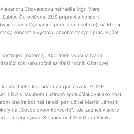
a Alexandru Chovancovú nahradila Mgr. Viera
. Ľubica Ďurovičová. ZUŠ pripravila koncert
viac v časti Významné podujatia a súťaže), na ktorej
entský koncert a výstavu absolventských prác. Počet
nástrojov (externe). Akordeón vyučuje Ivana
zajúci rok, uskutočnil sa ďalší ročník Gitarovej
 koncertného kalendára zorganizovala ZUŠ19.
čeri LDO s Jakubom Lužinom spoluúčinkoval ako hosť
tom klavíra bol náš terajší pán učiteľ Martin Jánošík
ej školy na „Gospelovom koncerte“, kde zazneli viaceré
Barbora Legényová. S pánov učiteľov Doda Klimka