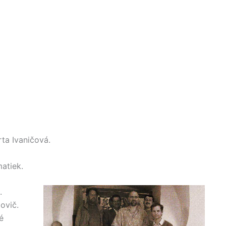
ta Ivaničová.
atiek.
.
ovič.
é