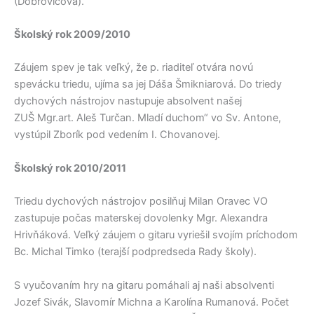
(Dobrovičová).
Školský rok 2009/2010
Záujem spev je tak veľký, že p. riaditeľ otvára novú
spevácku triedu, ujíma sa jej Dáša Šmikniarová. Do triedy
dychových nástrojov nastupuje absolvent našej
ZUŠ Mgr.art. Aleš Turčan. Mladí duchom“ vo Sv. Antone,
vystúpil Zborík pod vedením I. Chovanovej.
Školský rok 2010/2011
Triedu dychových nástrojov posilňuj Milan Oravec VO
zastupuje počas materskej dovolenky Mgr. Alexandra
Hrivňáková. Veľký záujem o gitaru vyriešil svojím príchodom
Bc. Michal Timko (terajší podpredseda Rady školy).
S vyučovaním hry na gitaru pomáhali aj naši absolventi
Jozef Sivák, Slavomír Michna a Karolína Rumanová. Počet