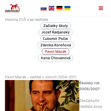
Preskočiť
na
obsah
História ZUŠ a jej riaditelia
Začiatky školy
Jozef Radjanský
Ľubomír Počai
Zdenka Koreňová
Pavol Macák
Irena Chovanová
Pavol Macák – riaditeľ v rokoch 2004-2011
Školský rok
2006/2007
Zástupkyňa
riaditeľa školy