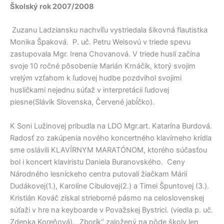
Školský rok 2007/2008
Zuzanu Ladziansku nachvíľu vystriedala šikovná flautistka
Monika Špaková. P. uč. Petru Weisovú v triede spevu
zastupovala Mgr. Irena Chovanová. V triede huslí začína
svoje 10 ročné pôsobenie Marián Krnáčik, ktorý svojim
vrelým vzťahom k ľudovej hudbe pozdvihol svojimi
husličkami nejednu súťaž v interpretácii ľudovej
piesne(Slávik Slovenska, Červené jabĺčko).
K Soni Lužinovej pribudla na LDO Mgr.art. Katarína Burdová.
Radosť zo zakúpenia nového koncertného klavírneho krídla
sme oslávili KLAVÍRNYM MARATÓNOM, ktorého súčasťou
bol i koncert klaviristu Daniela Buranovského. Ceny
Národného lesníckeho centra putovali žiačkam Márii
Dudákovej(1.), Karolíne Cibulovej(2.) a Timei Špuntovej (3.).
Kristián Kováč získal strieborné pásmo na celoslovenskej
súťaži v hre na keyboarde v Považskej Bystrici. (viedla p. uč.
Zdenka Koreňová). „Zborík“ založený na pôde školy len