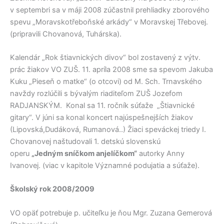
v septembri sa v máji 2008 zúčastnil prehliadky zborového
spevu „Moravskotřeboňské arkády“ v Moravskej Třebovej.
(pripravili Chovanová, Tuhárska).
Kalendár „Rok štiavnických divov“ bol zostavený z výtv.
prác žiakov VO ZUŠ. 11. apríla 2008 sme sa spevom Jakuba
Kuku „Pieseň o matke“ (o otcovi) od M. Sch. Trnavského
navždy rozlúčili s bývalým riaditeľom ZUŠ Jozefom
RADJANSKÝM. Konal sa 11. ročník súťaže „Štiavnické
gitary“. V júni sa konal koncert najúspešnejších žiakov
(Lipovská,Dudáková, Rumanová..) Žiaci speváckej triedy I.
Chovanovej naštudovali 1. detskú slovenskú
operu
„Jedným sníčkom anjelíčkom“
autorky Anny
Ivanovej. (viac v kapitole Významné podujatia a súťaže).
Školský rok 2008/2009
VO opäť potrebuje p. učiteľku je ňou Mgr. Zuzana Gemerová