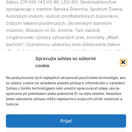
žiakov 274 (HO 143,VO 86, LDO 45). Škola každoročne
spolupracuje s mestom Banská Štiavnica, Spolkom Živena,
Autorským klubom, klubom protifašistických bojovníkov,
Zväzom telesne postihnutých, Slovenským banským
múzeom, Múzeom vo Sv. Antone. Tam viackrát
zorganizovalo výstavy výtvarných prác, koncerty „Mladí
duchom“. Významnou udalosťou bolo účinkovanie žiakov
„Zboríku“, ktorí sa na požiadanie vtedajšieho primátora Mgr.
Spravujte súhlas so súbormi
Pavla Balžanku predstavili pásmom svadobných ľudových
cookie
piesní pre nórsky kráľovský pár (Harald V. a Sonja)
Na poskytovanie tých najlepších skúseností používame technológie, ako
Deň detí, Valentínske prekvapenie, Vianočné trhy, Deň
sú súbory cookie na ukladanie a/alebo prístup k informáciám o zariadení.
chudoby, výchovné koncerty pre MŠ
Súhlas s týmito technológiami nám umožní spracovávať údaje, ako je
správanie pri prehliadaní alebo jedinečné ID na tejto stránke. Nesúhlas
alebo odvolanie súhlasu môže nepriaznivo ovplyvniť určité vlastnosti a
V apríli 2011 sme po tragickej smrti pána riaditeľa Pavla
funkcie.
Macáka usporiadali SPOMIENKOVÝ KONCERT, ktorým sme
vzdali vďaku za jeho pedagogickú činnosť a ľudskosť,
Prijať
s akou viedol svoj umelecký kolektív (viac v kapitole
Významné podujatia a súťaže).