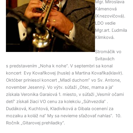
Mgr. Miroslava
Kámenová
(Knezovičová).
LDO vedie
Mgr.art. Ľudmila
Klimková.
Stromáčik vo
Svitavách
s predstavením „Noha k nohe“. V septembri sa konal
koncert Evy Kovaříkovej (husle) a Martina Kovaříka(klavír).
Október priniesol koncert „Mladí duchom“ vo Sv. Antone,
november Jesenný. Vo výtv. súťaži „Otec, mama a ja“
získala Veronika Garaiová 1. miesto, v súťaži „Vesmír očami
detí“ získali žiaci VO cenu za kolekciu „Súhvezdia“ .
Dudáková, Kuchtová, Kladivíková a Gibala ocenení za
mozaiku a koláž na“ My sa nevieme sťažovať nahlas“. 10.
Ročník „Gitarovej prehliadky“.